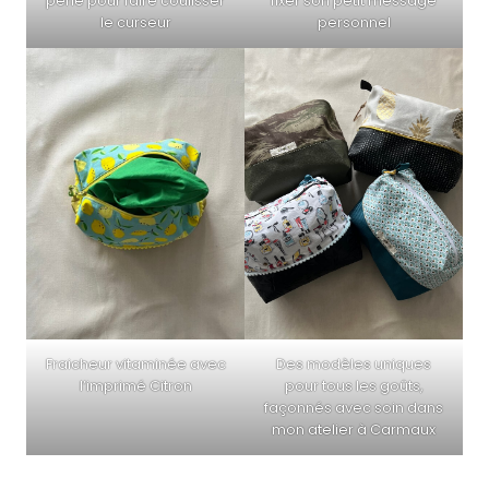
fixer son petit message
perle pour faire coulisser
personnel
le curseur
Des modèles uniques
Fraicheur vitaminée avec
pour tous les goûts,
l’imprimé Citron
façonnés avec soin dans
mon atelier à Carmaux